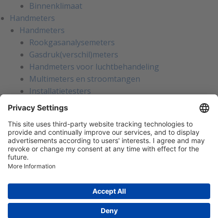
Binnenklimaat
Handmeters
Handmeters
Rookgasanalysemeters
Gasdruk(verschil)meters
Handmeters voor luchtbehandeling
Multimeters en stroomtangen
Installatietesters
Apparatentesters voor NEN-3140
Handmeters voor koeltechniek
Inregelinstrumenten voor water
Gaslekzoekers
Persoonlijke bescherming
Warmtebeeldcamera's
Kalibratie en reparatie
Oliemanagement