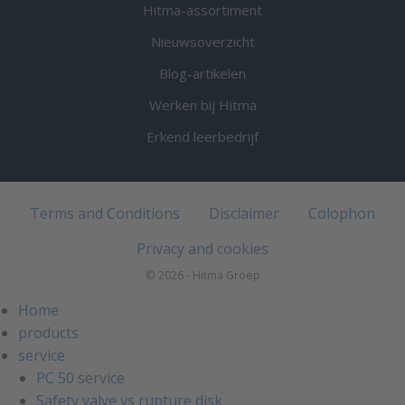
Hitma-assortiment
Nieuwsoverzicht
Blog-artikelen
Werken bij Hitma
Erkend leerbedrijf
Terms and Conditions
Disclaimer
Colophon
Privacy and cookies
© 2026 - Hitma Groep
Home
products
service
PC 50 service
Safety valve vs rupture disk